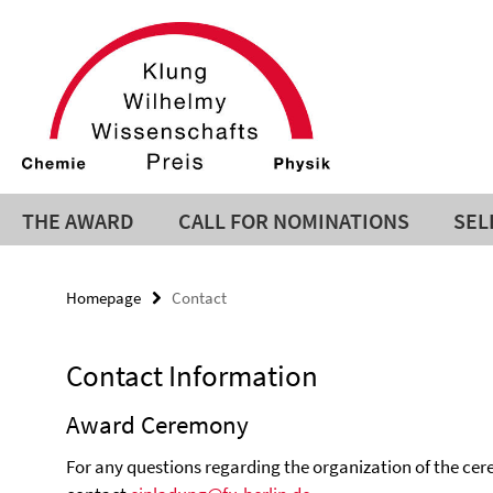
Springe
Service
direkt
zu
Navigation
Inhalt
THE AWARD
CALL FOR NOMINATIONS
SEL
Homepage
Contact
Contact Information
Award Ceremony
For any questions regarding the organization of the cer