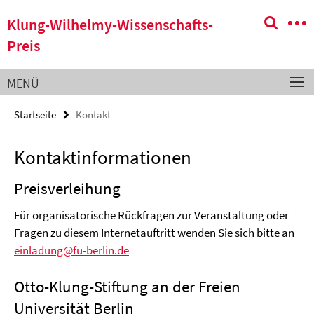
Springe
Service-
Klung-Wilhelmy-Wissenschafts-
direkt
Navigation
zu
Preis
Inhalt
MENÜ
Startseite
Kontakt
Kontaktinformationen
Preisverleihung
Für organisatorische Rückfragen zur Veranstaltung oder
Fragen zu diesem Internetauftritt wenden Sie sich bitte an
einladung@fu-berlin.de
Otto-Klung-Stiftung an der Freien
Universität Berlin